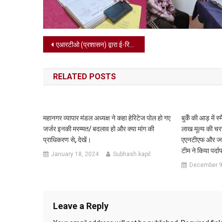
Post
एआरटीओ (प्रशासन) द्वारा ई-रिक्शाओं की औचक जांच, ओवरचार्जिंग एवं ओवरलोडिंग पर तीन ई-रिक्शा सीज।
navigation
RELATED POSTS
महानगर व्यापार मंडल अध्यक्ष ने कहा हेरिटेज पोल हो गए
बुर्कें की आड़ मे
जर्जर इनकी मरम्मत/ बदलाव हो और क्या मांग की
लाख मूल्य की चर
प्राधिकरण से, देखें।
एएनटीएफ और ज्वा
टीम ने किया पर्द
January 18, 2024
Subhash kapil
December 9
Leave a Reply