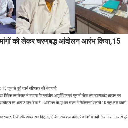
 मांगों को लेकर चरणबद्ध आंदोलन आरंभ किया,15
On
युष
िकित्साधिकारियों
15 जून से पूर्ण कार्य बहिष्कार की चेतावनी
ॉ विवेक सतलेवाल ने बताया कि प्रांतीय आयुर्वेदिक एवं यूनानी सेवा संघ उत्तराखंडआह्वान पर
पनी
द्ध आंदोलन का आगाज कर दिया है। आंदोलन के प्रथम चरण में चिकित्साधिकारी 10 जून तक काली
ंबित
ंगों
ो
तार पत्राचार, बैठकें और आश्वासन दिए गए, लेकिन अब तक कोई ठोस निर्णय नहीं लिया गया। इससे पूरे
ेकर