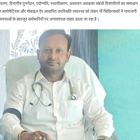
रणबद्ध
ारण, विभागीय पुनर्गठन, पदोन्नति, स्थायीकरण, अध्ययन अवकाश संबंधी विसंगतियों का समाधान
ंदोलन
बायोमेट्रिक और मोबाइल ऐप आधारित उपस्थिति व्यवस्था को लेकर भी चिकित्सकों ने नाराजगी
रंभ
ी समस्याओं के बावजूद कर्मचारियों पर अनावश्यक दबाव डाला जा रहा है।
िया,15
ून
े
र्ण
ार्य
हिष्कार
ी
ेतावनी।