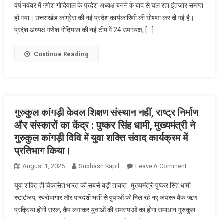
वर्ष नवंबर में गणेश गोदियाल के प्रदेश अध्यक्ष बनने के बाद से चल रहा इंतजार समाप्त
अध्यक्ष
हुई,
हो गया। उत्तराखंड कांग्रेस की नई प्रदेश कार्यकारिणी की घोषणा कर दी गई है।
गणेश
मुख्यमंत्री
प्रदेश अध्यक्ष गणेश गोदियाल की नई टीम में 24 उपाध्यक्ष, […]
गोदियाल
ने
की
शोक
नई
व्यक्त
Continue Reading
टीम
किया।
घोषित,41
विशेष
कार्यसमिति
सदस्य,24
गुरुकुल कांगड़ी केवल शिक्षण संस्थान नहीं, राष्ट्र निर्माण
उपाध्यक्ष,
और संस्कारों का केंद्र : पुष्कर सिंह धामी, मुख्यमंत्री ने
36
गुरुकुल कांगड़ी विवि में युवा शक्ति संवाद कार्यक्रम में
महासचिव
प्रतिभाग किया।
और
107
On
August 1, 2026
Subhash Kapil
Leave A Comment
सचिव
गुरुकुल
युवा शक्ति ही विकसित भारत की सबसे बड़ी ताकत : मुख्यमंत्री पुष्कर सिंह धामी
बनाए
कांगड़ी
स्टार्टअप, स्वरोजगार और पारदर्शी भर्ती से युवाओं को मिल रहे नए अवसर बैंक ऋण
गए
केवल
प्रक्रिया होगी सरल, कैंप लगाकर युवाओं की समस्याओं का होगा समाधान गुरुकुल
।
शिक्षण