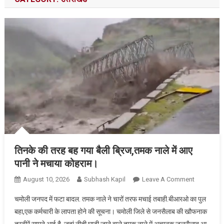
तिनके की तरह बह गया बैली ब्रिज,तमक नाले में आए
पानी ने मचाया कोहराम।
On
August 10, 2026
Subhash Kapil
Leave A Comment
तिनके
चमोली जनपद में फटा बादल. तमक नाले ने चारों तरफ मचाई तबाही.बीआरओ का पुल
की
बहा,एक कर्मचारी के लापता होने की सूचना। चमोली जिले से जनसैलाब की खौफनाक
तरह
तस्वीरें सामने आई है. जहां नीती घाटी जाने वाले तमक नाले में अचानक जलसैलाब आ