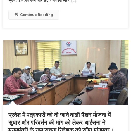
सुरक्षा,शिक्षा,स्वास्थ्य और सड़क विकास सहित […]
संवाद
650वीं
कार्यक्रम
जयंती
Continue Reading
में
के
प्रतिभाग
अवसर
किया।
पर
चुड़ियाला
में
आयोजित
कलश
बंधन
महारैली
में
मुख्यमंत्री
धामी
ने
संत
प्रदेश में पत्रकारों को दी जाने वाली पेंशन योजना में
शिरोमणि
गुरु
सुधार और परिवर्तन की मांग को लेकर आईसना ने
रविदास
मुख्यमंत्री के नाम सूचना निदेशक को सोंपा मांगपत्र।