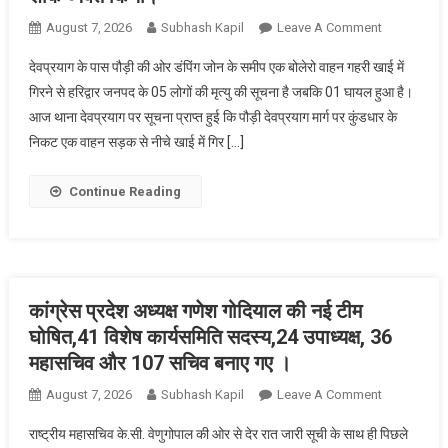
दूध
—
On
August 7, 2026
Subhash Kapil
Leave A Comment
स्वस्थ
देवप्रयाग
देवप्रयाग के पास पौड़ी की ओर डंपिंग जोन के समीप एक बोलेरो वाहन गहरी खाई में
बचपन
के
गिरने से हरिद्वार जनपद के 05 लोगों की मृत्यु की सूचना है जबकि 01 घायल हुआ है।
—
पास
स्वस्थ
आज थाना देवप्रयाग पर सूचना प्राप्त हुई कि पौड़ी देवप्रयाग मार्ग पर कुंडधार के
भीषण
भारत
निकट एक वाहन सड़क से नीचे खाई में गिर […]
वाहन
—
दुर्घटना
वैज्ञानिक
में
Continue Reading
उत्तराखंड”
एक
का
ही
नारा
परिवार
दिया।
के
हरिद्वार
कांग्रेस प्रदेश अध्यक्ष गणेश गोदियाल की नई टीम
के
घोषित,41 विशेष कार्यसमिति सदस्य,24 उपाध्यक्ष, 36
पांच
महासचिव और 107 सचिव बनाए गए ।
लोगों
On
August 7, 2026
Subhash Kapil
Leave A Comment
की
कांग्रेस
दुखद
राष्ट्रीय महासचिव के.सी. वेणुगोपाल की ओर से देर रात जारी सूची के साथ ही पिछले
प्रदेश
मृत्यु