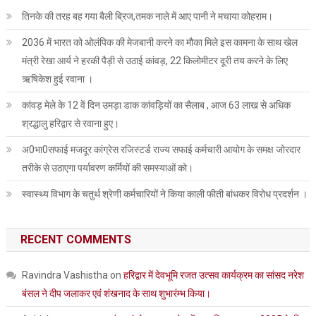
ने
तिनके की तरह बह गया बैली ब्रिज,तमक नाले में आए पानी ने मचाया कोहराम।
मुख्यमंत्री
2036 में भारत को ओलंपिक की मेजबानी करने का मौका मिले इस कामना के साथ खेल
के
मंत्री रेखा आर्य ने हरकी पैड़ी से उठाई कांवड़, 22 किलोमीटर दूरी तय करने के लिए
नाम
सूचना
ऋषिकेश हुई रवाना ।
निदेशक
कांवड़ मेले के 12 वें दिन उमड़ा डाक कांवड़ियों का सैलाब , आज 63 लाख से अधिक
को
श्रद्धालु हरिद्वार से रवाना हुए।
सोंपा
मांगपत्र।
अ0भा0सफाई मजदूर कांग्रेस रजिस्टर्ड राज्य सफाई कर्मचारी आयोग के समक्ष जोरदार
तरीके से उठाएगा पर्यावरण कर्मियों की समस्याओं को।
स्वास्थ्य विभाग के चतुर्थ श्रेणी कर्मचारियों ने किया काली फीती बांधकर विरोध प्रदर्शन ।
RECENT COMMENTS
Ravindra Vashistha
on
हरिद्वार में देवभूमि रजत उत्सव कार्यक्रम का सांसद नरेश
बंसल ने दीप जलाकर एवं शंखनाद के साथ शुभारंम्भ किया।