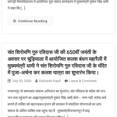
कांगड़ी विश्वविद्यालय में आयोजित युवा संवाद कार्यक्रम में मुख्यमंत्री पुष्कर सिंह धामी
संस्थान
नहीं,
ने कहा कि […]
राष्ट्र
निर्माण
Continue Reading
और
संस्कारों
का
केंद्र
:
संत शिरोमणि गुरु रविदास जी की 650वीं जयंती के
पुष्कर
अवसर पर चुड़ियाला में आयोजित कलश बंधन महारैली में
सिंह
मुख्यमंत्री धामी ने संत शिरोमणि गुरु रविदास जी के मंदिर
धामी,
में पूजा-अर्चना कर कलश यात्रा का शुभारंभ किया।
मुख्यमंत्री
ने
On
July 30, 2026
Subhash Kapil
Leave A Comment
गुरुकुल
संत
भगवानपुर से समरसता संकल्प अभियान का शुभारंभ, संत रविदास के संदेश को जन-
कांगड़ी
शिरोमणि
जन तक पहुंचाने का आह्वानमुख्यमंत्री पुष्कर सिंह धामी बोले— जन्म नहीं, श्रेष्ठ कर्म
विवि
गुरु
में
बनाते हैं व्यक्ति को महानडबल इंजन की सरकार में संचालित योजनाओं का लाभ
रविदास
युवा
समाज के अंतिम व्यक्ति तक पहुंच रहा है : मुख्यमंत्रीभगवानपुर में बाढ़
जी
शक्ति
की