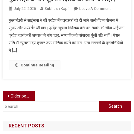
जी
On
July 22, 2026
Subhash Kapil
Leave A Comment
के
प्रदेश
मंदिर
मुख्यमंत्री से आईसना ने की प्रदेश में पत्रकारों को दी जाने वाली पेंशन योजना में
में
में
सुधार और परिवर्तन की मांग।प्रदेश सूचना निदेशक बंसीधर तिवारी को सौंपा आईसना
पत्रकारों
पूजा-
प्रदेश कार्यकारी अध्यक्षा ने मांग पत्र, साप्ताहिक के संपादक पूंजी पति नहीं। पेंशन
को
अर्चना
राशि भी न्यूनतम दस हजार रुपए मासिक करने की मांग, अन्य संगठनों के प्रतिनिधियों
दी
कर
जाने
ने […]
कलश
वाली
यात्रा
पेंशन
Continue Reading
का
योजना
शुभारंभ
में
किया।
सुधार
और
Posts
Older posts
परिवर्तन
Search
की
navigation
मांग
for:
को
RECENT POSTS
लेकर
आईसना