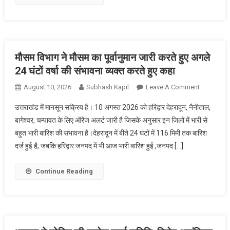
काली
फीती
बांधकर
विरोध
प्रदर्शन
मौसम विभाग ने मौसम का पूर्वानुमान जारी करते हुए अगले
।
24 घंटों वर्षा की संभावना व्यक्त करते हुए कहा
On
August 10, 2026
Subhash Kapil
Leave A Comment
मौसम
उत्तराखंड में मानसून सक्रिय है। 10 अगस्त 2026 को हरिद्वार देहरादून, नैनीताल,
विभाग
बागेश्वर, चम्पावत के लिए ऑरेंज अलर्ट जारी है जिसके अनुसार इन जिलों में भारी से
ने
बहुत भारी बारिश की संभावना है।देहरादून में बीते 24 घंटों में 116 मिमी तक बारिश
मौसम
दर्ज हुई है, जबकि हरिद्वार जनपद में भी आज भारी बारिश हुई ,जनपद […]
का
पूर्वानुमान
जारी
Continue Reading
करते
हुए
अगले
24
घंटों