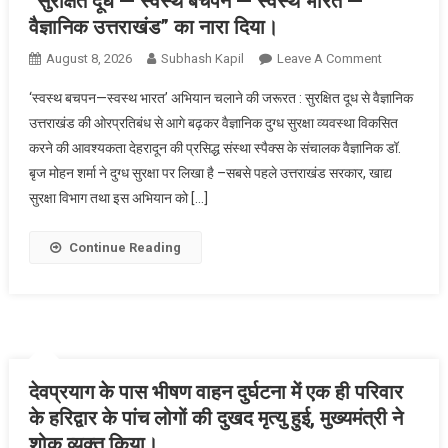
“सुरक्षित दूध — स्वस्थ बचपन — स्वस्थ भारत —
नेताओं
वैज्ञानिक उत्तराखंड” का नारा दिया।
को
प्रदेश
On
August 8, 2026
Subhash Kapil
Leave A Comment
कार्यसमिति
वैज्ञानिक
‘स्वस्थ बचपन—स्वस्थ भारत’ अभियान चलाने की जरूरत : सुरक्षित दूध से वैज्ञानिक
में
डॉ
उत्तराखंड की ओरप्रतिबंध से आगे बढ़कर वैज्ञानिक दुग्ध सुरक्षा व्यवस्था विकसित
स्थान
बृजमोहन
दिया
करने की आवश्यकता देहरादून की प्रसिद्ध संस्था स्पैक्स के संचालक वैज्ञानिक डॉ.
शर्मा
गया।
बृज मोहन शर्मा ने दुग्ध सुरक्षा पर लिखा है –सबसे पहले उत्तराखंड सरकार, खाद्य
ने
वैज्ञानिक
सुरक्षा विभाग तथा इस अभियान को […]
दुग्ध
सुरक्षा
Continue Reading
व्यवस्था
विकसित
करने
की
आवश्यकता
बताते
देवप्रयाग के पास भीषण वाहन दुर्घटना में एक ही परिवार
हुए
के हरिद्वार के पांच लोगों की दुखद मृत्यु हुई, मुख्यमंत्री ने
“सुरक्षित
शोक व्यक्त किया।