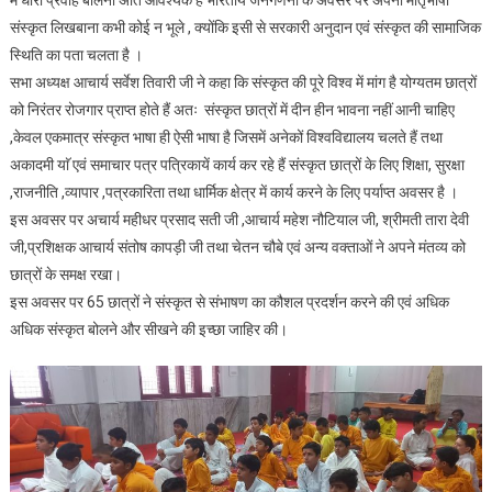
में धारा प्रवाह बोलना अति आवश्यक है भारतीय जनगणना के अवसर पर अपनी मातृभाषा
से
संस्कृत लिखबाना कभी कोई न भूले , क्योंकि इसी से सरकारी अनुदान एवं संस्कृत की सामाजिक
6अगस्त
स्थिति का पता चलता है ।
तक
सभा अध्यक्ष आचार्य सर्वेश तिवारी जी ने कहा कि संस्कृत की पूरे विश्व में मांग है योग्यतम छात्रों
चले)
को निरंतर रोजगार प्राप्त होते हैं अतः संस्कृत छात्रों में दीन हीन भावना नहीं आनी चाहिए
संस्कृत
,केवल एकमात्र संस्कृत भाषा ही ऐसी भाषा है जिसमें अनेकों विश्वविद्यालय चलते हैं तथा
संभाषण
अकादमी याॅ एवं समाचार पत्र पत्रिकायें कार्य कर रहे हैं संस्कृत छात्रों के लिए शिक्षा, सुरक्षा
शिविर
का
,राजनीति ,व्यापार ,पत्रकारिता तथा धार्मिक क्षेत्र में कार्य करने के लिए पर्याप्त अवसर है ।
समापन
इस अवसर पर अचार्य महीधर प्रसाद सती जी ,आचार्य महेश नौटियाल जी, श्रीमती तारा देवी
हुआ।
जी,प्रशिक्षक आचार्य संतोष कापड़ी जी तथा चेतन चौबे एवं अन्य वक्ताओं ने अपने मंतव्य को
छात्रों के समक्ष रखा।
इस अवसर पर 65 छात्रों ने संस्कृत से संभाषण का कौशल प्रदर्शन करने की एवं अधिक
अधिक संस्कृत बोलने और सीखने की इच्छा जाहिर की।