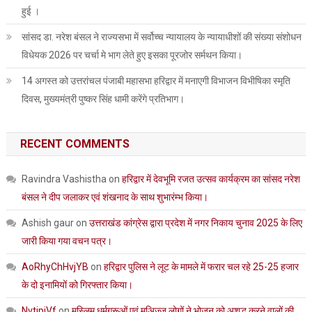
हुई ।
सांसद डा. नरेश बंसल ने राज्यसभा में सर्वोच्च न्यायालय के न्यायाधीशों की संख्या संशोधन
विधेयक 2026 पर चर्चा मे भाग लेते हुए इसका पूरजोर सर्मथन किया।
14 अगस्त को उत्तरांचल पंजाबी महासभा हरिद्वार में मनाएगी विभाजन विभीषिका स्मृति
दिवस, मुख्यमंत्री पुष्कर सिंह धामी करेंगे प्रतिभाग।
RECENT COMMENTS
Ravindra Vashistha
on
हरिद्वार में देवभूमि रजत उत्सव कार्यक्रम का सांसद नरेश
बंसल ने दीप जलाकर एवं शंखनाद के साथ शुभारंम्भ किया।
Ashish gaur
on
उत्तराखंड कांग्रेस द्वारा प्रदेश में नगर निकाय चुनाव 2025 के लिए
जारी किया गया वचन पत्र।
AoRhyChHvjYB
on
हरिद्वार पुलिस ने लूट के मामले में फरार चल रहे 25-25 हजार
के दो इनामियों को गिरफ्तार किया।
NvtipiVf
on
मुस्लिम धर्मगुरूओं एवं मुअिज्ज लोगों ने भोजन को अशुद्ध करने वालों की