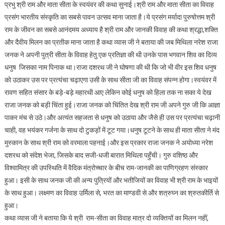
प्रभु श्री राम और माता सीता के स्वयंवर की कथा सुनाई।श्री राम और माता सीता का विवाह
मंदिर
प्रसंग भारतीय संस्कृति का सबसे पावन उत्सव माना जाता है।ये प्रसंग मर्यादा पुरुषोत्तम श्री
सेक्टर
1
राम के जीवन का सबसे आनंदमय अध्याय है श्री राम और जानकी विवाह की कथा श्रद्धा,शक्ति
भेल
और दैवीय मिलन का प्रतीक माना जाता है कथा व्यास जी ने बताया की जब मिथिला नरेश राजा
में
जनक ने अपनी पुत्री सीता के विवाह हेतु एक प्रतिज्ञा की थी उनके पास भगवान शिव का दिव्य
प्रदीप
धनुष जिसका नाम पिनाक था।राजा दशरथ जी ने घोषणा की थी कि जो भी वीर इस शिव धनुष
गोस्वामी
को उठाकर उस पर प्रत्यंचा चढ़ाएगा उसी के साथ सीता जी का विवाह संपन्न होगा।स्वयंवर में
महाराज
रावण सहित संसार के बड़े-बड़े महारथी आए लेकिन कोई धनुष को हिला तक ना सका ये देख
ने
राजा जनक को बड़ी चिंता हुई।राजा जनक को चिंतित देख श्री राम जी अपने गुरु जी कि आज्ञा
श्री
पाकर मंच से उठे।और अत्यंत सहजता से धनुष को उठाया और जैसे ही उस पर प्रत्यंचा चढ़ानी
राम
चाही, वह भयंकर गर्जना के साथ दो टुकड़ों में टूट गया।धनुष टूटने के साथ ही माता सीता ने मंद
जानकी
मुस्कान के साथ श्री राम को वरमाला पहनाई।और इस प्रकार राजा जनक ने अयोध्या नरेश
कथा
दशरथ को संदेश भेजा, जिसके बाद सजी-धजी बारात मिथिला पहुँची। गुरु वशिष्ठ और
के
पांचवें
विश्वामित्र की उपस्थिति में वैदिक मंत्रोच्चार के बीच राम-जानकी का पाणिग्रहण संस्कार
दिन
हुआ। इसी के साथ जनक जी की अन्य पुत्रियों और भतीजियों का विवाह भी श्री राम के भाइयों
माता
के साथ हुआ। लक्ष्मण का विवाह उर्मिला से, भरत का माण्डवी से और शत्रुघ्न का श्रुतकीर्ति से
सीता
हुआ।
के
कथा व्यास जी ने बताया कि ये श्री राम-सीता का विवाह मात्र दो व्यक्तियों का मिलन नहीं,
स्वयंवर