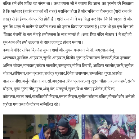
बल्कि धर्म और शक्ति का संगम था। कथा व्यास जी ने बताया कि आज का प्रसंग हमे सिखाता
की
है कि अहंकार (बाकी राजाओं की तरह) पराजित होता है और भक्ति व विनम्रता (श्री राम की
कथा
तरह) से ही ईश्वर की प्राप्ति होती है। श्री राम जी ने यह सिद्ध कर दिया कि विनम्रता से और
सुनाई।
गुरु कि आज्ञा से कठीन से कठीन लक्ष्य को प्राप्त किया जा सकता है।आज भी हम इस दिन को
‘विवाह पंचमी’ के रूप में बड़े हर्षोल्लास के साथ मानते है।अतः शिव मंदिर सेक्टर 1 मे बड़ी ही
धूम-धाम और हर्षो उल्लास के साथ एकजुट होकर मनाया।
कथा मे मंदिर सचिव ब्रिजेश कुमार शर्मा और मुख्य यजमान जे.पी. अग्रवाल,मंजू
अग्रवाल,पुलकित अग्रवाल,सुरभि अग्रवाल,दिलीप गुप्ता हरिनारायण त्रिपाठी,तेज प्रकाश,
अनिल चौहान,मानदाता,राकेश मालवीय,रामकुमार,मोहित तिवारी, आदित्य गहलोत,ऋषि,सुनील
चौहान,होशियार,जय प्रकाश,राजेंद्र प्रसाद,दिनेश उपाध्याय,रामललित गुप्ता,अवधेश
पाल,रजनीश,अर्जुनचौहान,आर.सी.अग्रवाल ,शिव प्रकाश,मधु सूदन चौहान,अलका शर्मा,संतोष
चौहान, पुष्पा गुप्ता,नीतू गुप्ता,अंजू पंत,अनपूर्णा,सुमन,विभा गौतम,बृजेलेश,दीपिका,
कौशल्या,सरला शर्मा,राजकिशोरी मिश्रा,मनसा मिश्रा,सुनीता चौहान,बबिता,मीनाक्षीऔर अनेको
श्रोता गण कथा के दौरान सम्मिलित रहे।