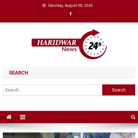
Skip
Saturday, August 08, 2026
to
content
Haridwar News 24
haridwar news 24
SEARCH
Search
for: