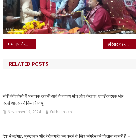
Post
भाजपा के जिला कार्यालय में नवनियुक्त मोर्चा पदाधिकारियों का स्वागत किया गया।
हरिद्वार शहर में 206 किमी सीवरेज लाइन बिछाने का कार्य जारी है ,2028 तक पूरा होने का है अनुमान।
navigation
RELATED POSTS
चंडी देवी रोपवे में अचानक खराबी आने के कारण पांच लोग़ फंस गए, एनडीआरएफ और
एसडीआरएफ ने किया रेस्क्यू।
November 19, 2024
Subhash kapil
देश से महंगाई, भ्रष्टाचार और बेरोजगारी कम करने के लिए कांग्रेस को जिताना जरूरी है –