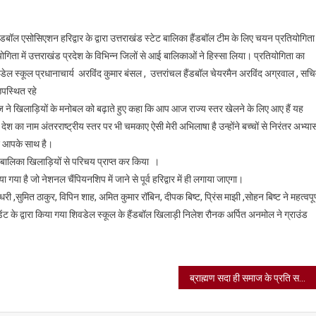
य
हैंडबॉल एसोसिएशन हरिद्वार के द्वारा उत्तराखंड स्टेट बालिका हैंडबॉल टीम के लिए चयन प्रतियोगिता
रीय
ा में उत्तराखंड प्रदेश के विभिन्न जिलों से आई बालिकाओं ने हिस्सा लिया। प्रतियोगिता का
िका
ल स्कूल प्रधानाचार्य अरविंद कुमार बंसल , उत्तरांचल हैंडबॉल चेयरमैन अरविंद अग्रवाल , सच
उपस्थित रहे
न
 ने खिलाड़ियों के मनोबल को बढ़ाते हुए कहा कि आप आज राज्य स्तर खेलने के लिए आए हैं यह
ेश का नाम अंतरराष्ट्रीय स्तर पर भी चमकाए ऐसी मेरी अभिलाषा है उन्होंने बच्चों से निरंतर अभ्या
ाद आपके साथ है।
बालिका खिलाड़ियों से परिचय प्राप्त कर किया ।
 है जो नेशनल चैंपियनशिप में जाने से पूर्व हरिद्वार में ही लगाया जाएगा।
ूल
धरी ,सुमित ठाकुर, विपिन शाह, अमित कुमार रॉबिन, दीपक बिष्ट, प्रिंस माझी ,सोहन बिष्ट ने महत्वपूर
 के द्वारा किया गया शिवडेल स्कूल के हैंडबॉल खिलाड़ी निलेश रौनक अर्पित अनमोल ने ग्राउंड
डबॉल
तियोगिता
न्न।
ब्राह्मण सदा ही समाज के प्रति सजग रहा है :डॉ.विजयेंद्र पालीवाल ,जनपदीय ब्राह्मण सभा (रजि0) हरिद्वार द्वारा परशुराम जन्मोत्सव पर एक गोष्टी का आयोजन।