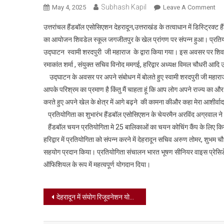
Subhash Kapil
On
May 4, 2025
Leave A Comment
राज्
उत्तरांचल हैंडबॉल एसोसिएशन देहरादून,उत्तराखंड के तत्वाधान में डिस्ट्रिक्ट 
स्त
का आयोजन शिवडेल स्कूल जगजीतपुर के खेल प्रांगण पर संपन्न हुआ। प्रतियोगित
बाल
उद्घाटन स्वामी शरदपुरी जी महाराज के द्वारा किया गया। इस अवसर पर शिवडे
टीम
रमाकांत शर्मा , संयुक्त सचिव विनोद ममगई, हरिद्वार अध्यक्ष विमल चौधरी आदि 
के
चय
उद्घाटन के अवसर पर अपने संबोधन में बोलते हुए स्वामी शरदपुरी जी महाराज
के
आपके परिश्रम का प्रमाण है किंतु मैं चाहता हूं कि आप लोग अपने राज्य का और द
लिए
करते हुए अपने खेल के क्षेत्र में आगे बढ़ने की कामना कीऔर कहा मेरा आशीर्व
शिव
प्रतियोगिता का शुभारंभ हैंडबॉल एसोसिएशन के चेयरमैन अरविंद अग्रवाल ने 
डेल
हैंडबॉल चयन प्रतियोगिता मे 25 बालिकाओं का चयन कोचिंग कैंप के लिए किया गया
स्क
हरिद्वार में प्रतियोगिता को संपन्न करने में देहरादून सचिव अरुण तोमर, शुभम चौ
में
सहयोग प्रदान किया। प्रतियोगिता संचालन भारत भूषण सीनियर वाइस प्रेसिडेंट
हैं
ऑफिशियल के रूप में महत्वपूर्ण योगदान दिया।
प्र
संप
Post
देहरादून में संयोग रिजूवनेशन योगा स्टूडियो का भाजपा युवा मोर्चा की राष्ट्रीय उपाध्यक्ष नेहा जोशी ने रिबन काटकर उद्घाटन किया।
navigation