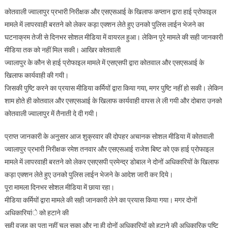
के
कोतवाली ज्वालापुर प्रभारी निरीक्षक और एसएसआई के खिलाफ कप्तान द्वारा हाई प्रोफाइल
पुलिस
मामले में लापरवाही बरतने को लेकर कड़ा एक्शन लेते हुए उनको पुलिस लाईन भेजने का
लाईन
के
घटनाक्रम तेजी से दिनभर सोशल मीडिया में वायरल हुआ। लेकिन पूरे मामले की सही जानकारी
आदेश
मीडिया तक को नहीं मिल सकी। आखिर कोतवाली
पर
ज्वालापुर के कौन से हाई प्रोफाइल मामले में एसएसपी द्वारा कोतवाल और एसएसआई के
यू
खिलाफ कार्यवाही की गयी।
टर्न
जिसकी पुष्टि करने का प्रयास मीडिया कर्मियों द्वारा किया गया, मगर पुष्टि नहीं हो सकी। लेकिन
,दोनों
शाम होते ही कोतवाल और एसएसआई के खिलाफ कार्यवाही वापस ले ली गयी और दोबारा उनको
अधिकारियों
कोतवाली ज्वालापुर में तैनाती दे दी गयी।
ने
पुनः
प्राप्त जानकारी के अनुसार आज शुक्रवार की दोपहर अचानक सोशल मीडिया में कोतवाली
चार्ज
ज्वालापुर प्रभारी निरीक्षक रमेश तनवार और एसएसआई राजेश बिष्ट को एक हाई प्रोफाइल
सम्भाला।
मामले में लापरवाही बरतने को लेकर एसएसपी प्रमेन्द्र डोबाल ने दोनों अधिकारियों के खिलाफ
कड़ा एक्शन लेते हुए उनको पुलिस लाईन भेजने के आदेश जारी कर दिये।
पूरा मामला दिनभर सोशल मीडिया में छाया रहा।
मीडिया कर्मियों द्वारा मामले की सही जानकारी लेने का प्रयास किया गया। मगर दोनों
अधिकारियांे को हटाने की
सही वजह का पता नहीं चल सका और ना ही दोनों अधिकारियों को हटाने की अधिकारिक पुष्टि