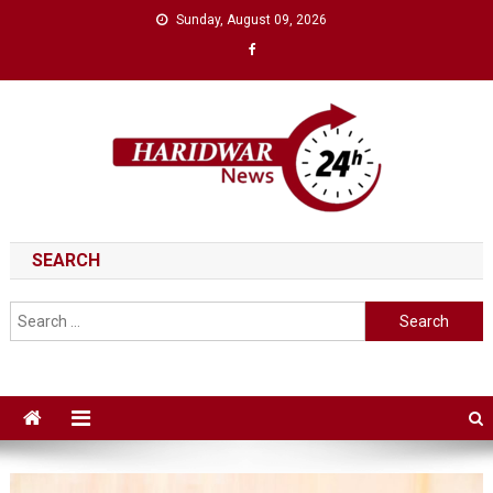
Skip
Sunday, August 09, 2026
to
content
Haridwar News 24
haridwar news 24
SEARCH
Search
for: