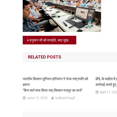
Post
हनुमान जी को मनाईये, सदा सुख पाइये: डॉ स्वामी संतोषानंद,श्री अवधूत मंडल आश्रम में धूमधाम से मनाया गया हनुमान जन्मोत्सव,
navigation
RELATED POSTS
भारतीय किसान यूनियन हरियाणा ने भेजा राष्ट्रपति को
IPL के माहौल में
ज्ञापन
कार्रवाई करते हु
‘बिना शर्त माफ किया जाए किसान मजदूर का कर्ज’
April 11, 20
June 13, 2025
Subhash kapil