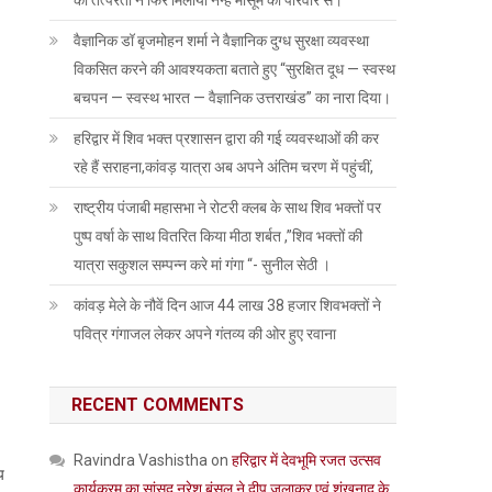
की तत्परता ने फिर मिलाया नन्हें मासूम को परिवार से।
वैज्ञानिक डॉ बृजमोहन शर्मा ने वैज्ञानिक दुग्ध सुरक्षा व्यवस्था
विकसित करने की आवश्यकता बताते हुए “सुरक्षित दूध — स्वस्थ
बचपन — स्वस्थ भारत — वैज्ञानिक उत्तराखंड” का नारा दिया।
हरिद्वार में शिव भक्त प्रशासन द्वारा की गई व्यवस्थाओं की कर
रहे हैं सराहना,कांवड़ यात्रा अब अपने अंतिम चरण में पहुंचीं,
राष्ट्रीय पंजाबी महासभा ने रोटरी क्लब के साथ शिव भक्तों पर
पुष्प वर्षा के साथ वितरित किया मीठा शर्बत ,”शिव भक्तों की
यात्रा सकुशल सम्पन्न करे मां गंगा “- सुनील सेठी ।
कांवड़ मेले के नौवें दिन आज 44 लाख 38 हजार शिवभक्तों ने
पवित्र गंगाजल लेकर अपने गंतव्य की ओर हुए रवाना
RECENT COMMENTS
Ravindra Vashistha
on
हरिद्वार में देवभूमि रजत उत्सव
प
कार्यक्रम का सांसद नरेश बंसल ने दीप जलाकर एवं शंखनाद के